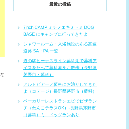
最近の投稿
7inch CAMP ミチノエキミトミ DOG
BASE にキャンプに行ってきたよ
シャワールーム・入浴施設のある高速
道路 SA・PA 一覧
道の駅ビーナスライン蓼科湖で蓼科ア
イスをたべて蓼科湖をお散歩（長野県
設な
茅野市・蓼科）
アルトピアーノ蓼科にお泊りしてきた
よ（コテージ）長野県茅野市（蓼科）
ベーカリーレストランエピでピザラン
チ（わんこテラスOK）-長野県茅野市
（蓼科）ミニドッグランあり