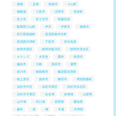
箱根
足柄
熱海市
小山町
御殿場
三島市
沼津市
長泉町
富士市
富士宮市
朝霧高原
駿東郡小山町
伊豆
伊東市
修善寺
田方郡函南町
賀茂郡東伊豆町
賀茂郡河津町
下田市
伊豆高原
静岡市葵区
静岡市駿河区
静岡市清水区
オクシズ
水見色
藁科
焼津市
藤枝市
川根
島田市
愛野
掛川市
御前崎市
榛原郡吉田町
牧之原市
袋井市
磐田市
周智郡森町
浜松市中区
浜松市西区
浜松市浜北区
浜松市天竜区
浜名湖
佐鳴湖
山梨県
山中湖
河口湖
長野県
愛知県
蓼科
桜
梅
木蓮
河津桜