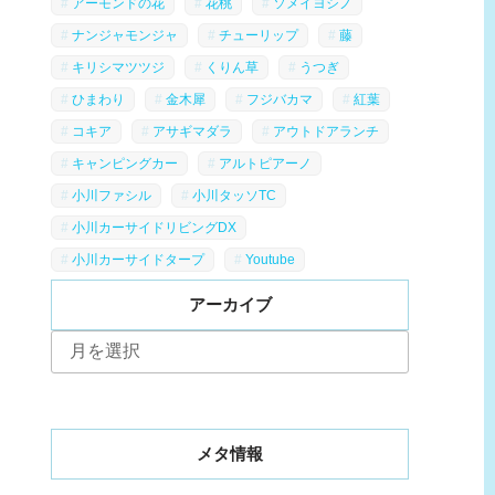
アーモンドの花
花桃
ソメイヨシノ
ナンジャモンジャ
チューリップ
藤
キリシマツツジ
くりん草
うつぎ
ひまわり
金木犀
フジバカマ
紅葉
コキア
アサギマダラ
アウトドアランチ
キャンピングカー
アルトピアーノ
小川ファシル
小川タッソTC
小川カーサイドリビングDX
小川カーサイドタープ
Youtube
アーカイブ
ア
ー
カ
イ
ブ
メタ情報