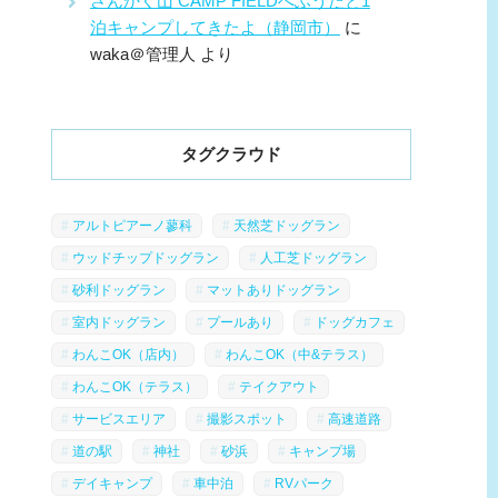
さんかく山 CAMP FIELDへふうたと1
泊キャンプしてきたよ（静岡市）
に
waka＠管理人
より
タグクラウド
アルトピアーノ蓼科
天然芝ドッグラン
ウッドチップドッグラン
人工芝ドッグラン
砂利ドッグラン
マットありドッグラン
室内ドッグラン
プールあり
ドッグカフェ
わんこOK（店内）
わんこOK（中&テラス）
わんこOK（テラス）
テイクアウト
サービスエリア
撮影スポット
高速道路
道の駅
神社
砂浜
キャンプ場
デイキャンプ
車中泊
RVパーク