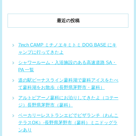
最近の投稿
7inch CAMP ミチノエキミトミ DOG BASE にキ
ャンプに行ってきたよ
シャワールーム・入浴施設のある高速道路 SA・
PA 一覧
道の駅ビーナスライン蓼科湖で蓼科アイスをたべ
て蓼科湖をお散歩（長野県茅野市・蓼科）
アルトピアーノ蓼科にお泊りしてきたよ（コテー
ジ）長野県茅野市（蓼科）
ベーカリーレストランエピでピザランチ（わんこ
テラスOK）-長野県茅野市（蓼科）ミニドッグラ
ンあり