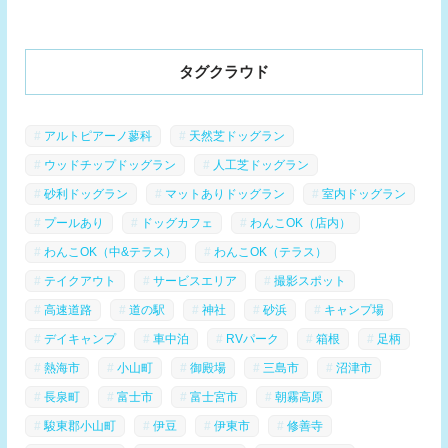
タグクラウド
アルトピアーノ蓼科
天然芝ドッグラン
ウッドチップドッグラン
人工芝ドッグラン
砂利ドッグラン
マットありドッグラン
室内ドッグラン
プールあり
ドッグカフェ
わんこOK（店内）
わんこOK（中&テラス）
わんこOK（テラス）
テイクアウト
サービスエリア
撮影スポット
高速道路
道の駅
神社
砂浜
キャンプ場
デイキャンプ
車中泊
RVパーク
箱根
足柄
熱海市
小山町
御殿場
三島市
沼津市
長泉町
富士市
富士宮市
朝霧高原
駿東郡小山町
伊豆
伊東市
修善寺