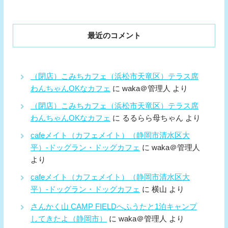
最近のコメント
（閉店）こみちカフェ（浜松市天竜区）テラス席
わんちゃんOKなカフェ
に
waka＠管理人
より
（閉店）こみちカフェ（浜松市天竜区）テラス席
わんちゃんOKなカフェ
に
るるらら母ちゃん
より
cafeメイト（カフェメイト）（静岡市清水区大
平）-ドッグラン・ドッグカフェ
に
waka＠管理人
より
cafeメイト（カフェメイト）（静岡市清水区大
平）-ドッグラン・ドッグカフェ
に
横山
より
さんかく山 CAMP FIELDへふうたと1泊キャンプ
してきたよ（静岡市）
に
waka＠管理人
より