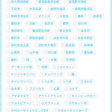
田方郡函南町
賀茂郡東伊豆町
賀茂郡河津町
下田市
伊豆高原
静岡市葵区
静岡市駿河区
静岡市清水区
オクシズ
水見色
藁科
焼津市
藤枝市
川根
島田市
愛野
掛川市
御前崎市
榛原郡吉田町
牧之原市
袋井市
磐田市
周智郡森町
浜松市中区
浜松市西区
浜松市浜北区
浜松市天竜区
浜名湖
佐鳴湖
山梨県
山中湖
河口湖
長野県
愛知県
蓼科
桜
梅
木蓮
河津桜
アーモンドの花
花桃
ソメイヨシノ
ナンジャモンジャ
チューリップ
藤
キリシマツツジ
くりん草
うつぎ
ひまわり
金木犀
フジバカマ
紅葉
コキア
アサギマダラ
アウトドアランチ
キャンピングカー
アルトピアーノ
小川ファシル
小川タッソTC
小川カーサイドリビングDX
小川カーサイドタープ