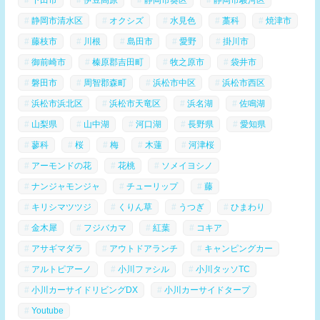
静岡市清水区
オクシズ
水見色
藁科
焼津市
藤枝市
川根
島田市
愛野
掛川市
御前崎市
榛原郡吉田町
牧之原市
袋井市
磐田市
周智郡森町
浜松市中区
浜松市西区
浜松市浜北区
浜松市天竜区
浜名湖
佐鳴湖
山梨県
山中湖
河口湖
長野県
愛知県
蓼科
桜
梅
木蓮
河津桜
アーモンドの花
花桃
ソメイヨシノ
ナンジャモンジャ
チューリップ
藤
キリシマツツジ
くりん草
うつぎ
ひまわり
金木犀
フジバカマ
紅葉
コキア
アサギマダラ
アウトドアランチ
キャンピングカー
アルトピアーノ
小川ファシル
小川タッソTC
小川カーサイドリビングDX
小川カーサイドタープ
Youtube