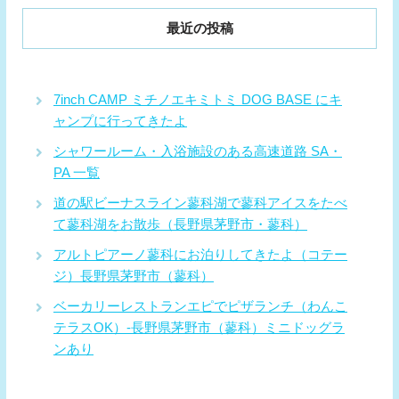
最近の投稿
7inch CAMP ミチノエキミトミ DOG BASE にキ
ャンプに行ってきたよ
シャワールーム・入浴施設のある高速道路 SA・
PA 一覧
道の駅ビーナスライン蓼科湖で蓼科アイスをたべ
て蓼科湖をお散歩（長野県茅野市・蓼科）
アルトピアーノ蓼科にお泊りしてきたよ（コテー
ジ）長野県茅野市（蓼科）
ベーカリーレストランエピでピザランチ（わんこ
テラスOK）-長野県茅野市（蓼科）ミニドッグラ
ンあり