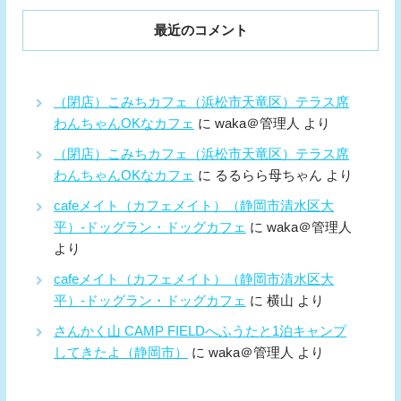
最近のコメント
（閉店）こみちカフェ（浜松市天竜区）テラス席
わんちゃんOKなカフェ
に
waka＠管理人
より
（閉店）こみちカフェ（浜松市天竜区）テラス席
わんちゃんOKなカフェ
に
るるらら母ちゃん
より
cafeメイト（カフェメイト）（静岡市清水区大
平）-ドッグラン・ドッグカフェ
に
waka＠管理人
より
cafeメイト（カフェメイト）（静岡市清水区大
平）-ドッグラン・ドッグカフェ
に
横山
より
さんかく山 CAMP FIELDへふうたと1泊キャンプ
してきたよ（静岡市）
に
waka＠管理人
より