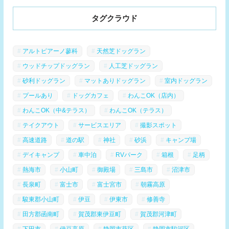
タグクラウド
アルトピアーノ蓼科
天然芝ドッグラン
ウッドチップドッグラン
人工芝ドッグラン
砂利ドッグラン
マットありドッグラン
室内ドッグラン
プールあり
ドッグカフェ
わんこOK（店内）
わんこOK（中&テラス）
わんこOK（テラス）
テイクアウト
サービスエリア
撮影スポット
高速道路
道の駅
神社
砂浜
キャンプ場
デイキャンプ
車中泊
RVパーク
箱根
足柄
熱海市
小山町
御殿場
三島市
沼津市
長泉町
富士市
富士宮市
朝霧高原
駿東郡小山町
伊豆
伊東市
修善寺
田方郡函南町
賀茂郡東伊豆町
賀茂郡河津町
下田市
伊豆高原
静岡市葵区
静岡市駿河区