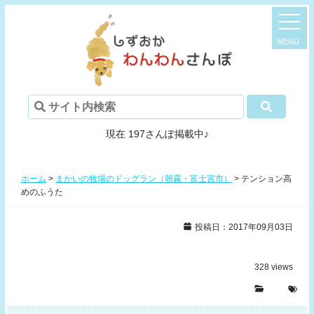
現在 197さんぽ掲載中♪
ホーム
>
まかいの牧場のドッグラン（朝霧・富士宮市）
>
テンション高
めのふうた
投稿日：2017年09月03日
328
views