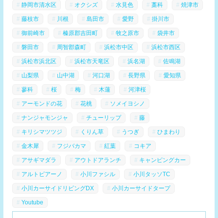
静岡市清水区
オクシズ
水見色
藁科
焼津市
藤枝市
川根
島田市
愛野
掛川市
御前崎市
榛原郡吉田町
牧之原市
袋井市
磐田市
周智郡森町
浜松市中区
浜松市西区
浜松市浜北区
浜松市天竜区
浜名湖
佐鳴湖
山梨県
山中湖
河口湖
長野県
愛知県
蓼科
桜
梅
木蓮
河津桜
アーモンドの花
花桃
ソメイヨシノ
ナンジャモンジャ
チューリップ
藤
キリシマツツジ
くりん草
うつぎ
ひまわり
金木犀
フジバカマ
紅葉
コキア
アサギマダラ
アウトドアランチ
キャンピングカー
アルトピアーノ
小川ファシル
小川タッソTC
小川カーサイドリビングDX
小川カーサイドタープ
Youtube