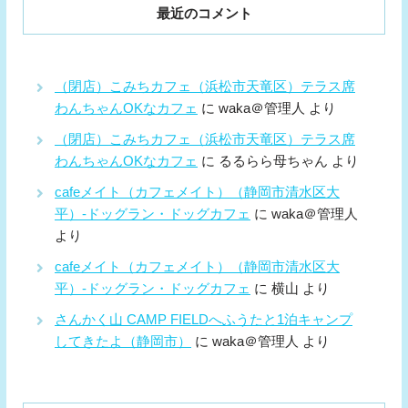
最近のコメント
（閉店）こみちカフェ（浜松市天竜区）テラス席
わんちゃんOKなカフェ
に
waka＠管理人
より
（閉店）こみちカフェ（浜松市天竜区）テラス席
わんちゃんOKなカフェ
に
るるらら母ちゃん
より
cafeメイト（カフェメイト）（静岡市清水区大
平）-ドッグラン・ドッグカフェ
に
waka＠管理人
より
cafeメイト（カフェメイト）（静岡市清水区大
平）-ドッグラン・ドッグカフェ
に
横山
より
さんかく山 CAMP FIELDへふうたと1泊キャンプ
してきたよ（静岡市）
に
waka＠管理人
より