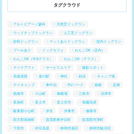
タグクラウド
アルトピアーノ蓼科
天然芝ドッグラン
ウッドチップドッグラン
人工芝ドッグラン
砂利ドッグラン
マットありドッグラン
室内ドッグラン
プールあり
ドッグカフェ
わんこOK（店内）
わんこOK（中&テラス）
わんこOK（テラス）
テイクアウト
サービスエリア
撮影スポット
高速道路
道の駅
神社
砂浜
キャンプ場
デイキャンプ
車中泊
RVパーク
箱根
足柄
熱海市
小山町
御殿場
三島市
沼津市
長泉町
富士市
富士宮市
朝霧高原
駿東郡小山町
伊豆
伊東市
修善寺
田方郡函南町
賀茂郡東伊豆町
賀茂郡河津町
下田市
伊豆高原
静岡市葵区
静岡市駿河区