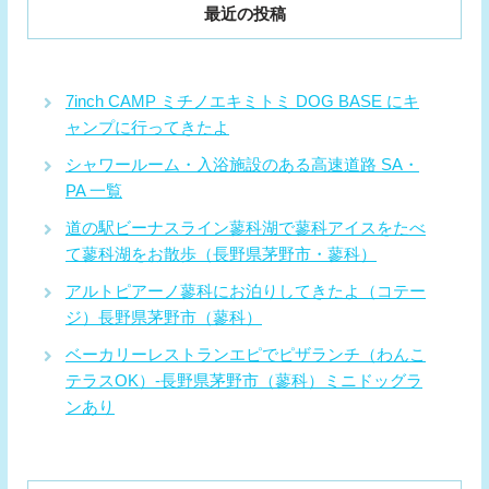
最近の投稿
7inch CAMP ミチノエキミトミ DOG BASE にキ
ャンプに行ってきたよ
シャワールーム・入浴施設のある高速道路 SA・
PA 一覧
道の駅ビーナスライン蓼科湖で蓼科アイスをたべ
て蓼科湖をお散歩（長野県茅野市・蓼科）
アルトピアーノ蓼科にお泊りしてきたよ（コテー
ジ）長野県茅野市（蓼科）
ベーカリーレストランエピでピザランチ（わんこ
テラスOK）-長野県茅野市（蓼科）ミニドッグラ
ンあり