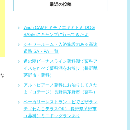
最近の投稿
7inch CAMP ミチノエキミトミ DOG
BASE にキャンプに行ってきたよ
シャワールーム・入浴施設のある高速
道路 SA・PA 一覧
道の駅ビーナスライン蓼科湖で蓼科ア
イスをたべて蓼科湖をお散歩（長野県
設な
茅野市・蓼科）
アルトピアーノ蓼科にお泊りしてきた
よ（コテージ）長野県茅野市（蓼科）
ベーカリーレストランエピでピザラン
チ（わんこテラスOK）-長野県茅野市
（蓼科）ミニドッグランあり