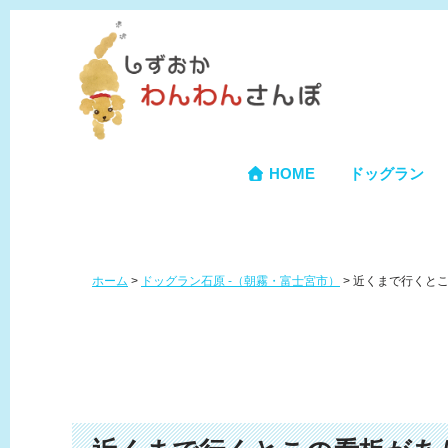
HOME
ドッグラン
ホーム
>
ドッグラン石原 -（朝霧・富士宮市）
>
近くまで行くと