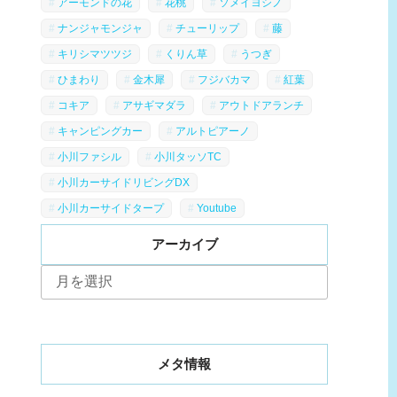
アーモンドの花
花桃
ソメイヨシノ
ナンジャモンジャ
チューリップ
藤
キリシマツツジ
くりん草
うつぎ
ひまわり
金木犀
フジバカマ
紅葉
コキア
アサギマダラ
アウトドアランチ
キャンピングカー
アルトピアーノ
小川ファシル
小川タッソTC
小川カーサイドリビングDX
小川カーサイドタープ
Youtube
アーカイブ
ア
ー
カ
イ
ブ
メタ情報