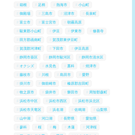
箱根
足柄
熱海市
小山町
御殿場
三島市
沼津市
長泉町
富士市
富士宮市
朝霧高原
駿東郡小山町
伊豆
伊東市
修善寺
田方郡函南町
賀茂郡東伊豆町
賀茂郡河津町
下田市
伊豆高原
静岡市葵区
静岡市駿河区
静岡市清水区
オクシズ
水見色
藁科
焼津市
藤枝市
川根
島田市
愛野
掛川市
御前崎市
榛原郡吉田町
牧之原市
袋井市
磐田市
周智郡森町
浜松市中区
浜松市西区
浜松市浜北区
浜松市天竜区
浜名湖
佐鳴湖
山梨県
山中湖
河口湖
長野県
愛知県
蓼科
桜
梅
木蓮
河津桜