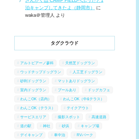
さんかく山 CAMP FIELDへふうたと1
泊キャンプしてきたよ（静岡市）
に
waka＠管理人
より
タグクラウド
アルトピアーノ蓼科
天然芝ドッグラン
ウッドチップドッグラン
人工芝ドッグラン
砂利ドッグラン
マットありドッグラン
室内ドッグラン
プールあり
ドッグカフェ
わんこOK（店内）
わんこOK（中&テラス）
わんこOK（テラス）
テイクアウト
サービスエリア
撮影スポット
高速道路
道の駅
神社
砂浜
キャンプ場
デイキャンプ
車中泊
RVパーク