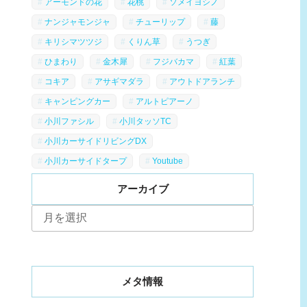
アーモンドの花
花桃
ソメイヨシノ
ナンジャモンジャ
チューリップ
藤
キリシマツツジ
くりん草
うつぎ
ひまわり
金木犀
フジバカマ
紅葉
コキア
アサギマダラ
アウトドアランチ
キャンピングカー
アルトピアーノ
小川ファシル
小川タッソTC
小川カーサイドリビングDX
小川カーサイドタープ
Youtube
アーカイブ
ア
ー
カ
イ
ブ
メタ情報