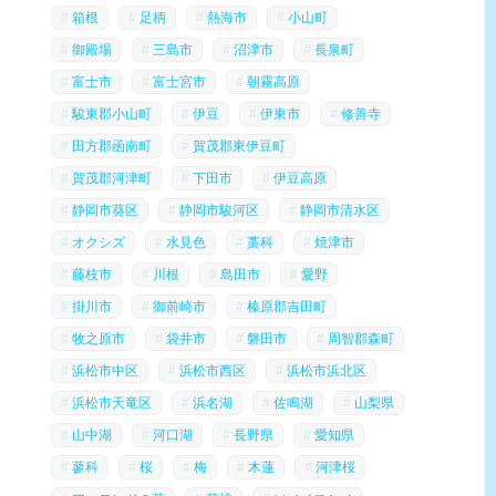
箱根
足柄
熱海市
小山町
御殿場
三島市
沼津市
長泉町
富士市
富士宮市
朝霧高原
駿東郡小山町
伊豆
伊東市
修善寺
田方郡函南町
賀茂郡東伊豆町
賀茂郡河津町
下田市
伊豆高原
静岡市葵区
静岡市駿河区
静岡市清水区
オクシズ
水見色
藁科
焼津市
藤枝市
川根
島田市
愛野
掛川市
御前崎市
榛原郡吉田町
牧之原市
袋井市
磐田市
周智郡森町
浜松市中区
浜松市西区
浜松市浜北区
浜松市天竜区
浜名湖
佐鳴湖
山梨県
山中湖
河口湖
長野県
愛知県
蓼科
桜
梅
木蓮
河津桜