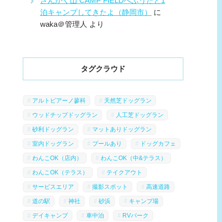
さんかく山 CAMP FIELDへふうたと1
泊キャンプしてきたよ（静岡市）
に
waka＠管理人
より
タグクラウド
アルトピアーノ蓼科
天然芝ドッグラン
ウッドチップドッグラン
人工芝ドッグラン
砂利ドッグラン
マットありドッグラン
室内ドッグラン
プールあり
ドッグカフェ
わんこOK（店内）
わんこOK（中&テラス）
わんこOK（テラス）
テイクアウト
サービスエリア
撮影スポット
高速道路
道の駅
神社
砂浜
キャンプ場
デイキャンプ
車中泊
RVパーク