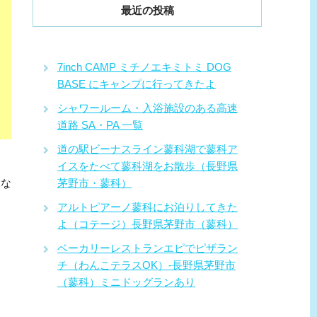
最近の投稿
7inch CAMP ミチノエキミトミ DOG
BASE にキャンプに行ってきたよ
シャワールーム・入浴施設のある高速
道路 SA・PA 一覧
道の駅ビーナスライン蓼科湖で蓼科ア
イスをたべて蓼科湖をお散歩（長野県
設な
茅野市・蓼科）
アルトピアーノ蓼科にお泊りしてきた
よ（コテージ）長野県茅野市（蓼科）
ベーカリーレストランエピでピザラン
チ（わんこテラスOK）-長野県茅野市
（蓼科）ミニドッグランあり