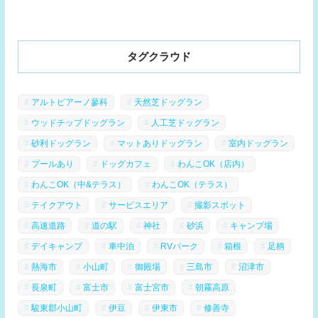
タグクラウド
アルトピアーノ蓼科
天然芝ドッグラン
ウッドチップドッグラン
人工芝ドッグラン
砂利ドッグラン
マットありドッグラン
室内ドッグラン
プールあり
ドッグカフェ
わんこOK（店内）
わんこOK（中&テラス）
わんこOK（テラス）
テイクアウト
サービスエリア
撮影スポット
高速道路
道の駅
神社
砂浜
キャンプ場
デイキャンプ
車中泊
RVパーク
箱根
足柄
熱海市
小山町
御殿場
三島市
沼津市
長泉町
富士市
富士宮市
朝霧高原
駿東郡小山町
伊豆
伊東市
修善寺