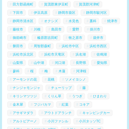
田方郡函南町
賀茂郡東伊豆町
賀茂郡河津町
下田市
伊豆高原
静岡市葵区
静岡市駿河区
静岡市清水区
オクシズ
水見色
藁科
焼津市
藤枝市
川根
島田市
愛野
掛川市
御前崎市
榛原郡吉田町
牧之原市
袋井市
磐田市
周智郡森町
浜松市中区
浜松市西区
浜松市浜北区
浜松市天竜区
浜名湖
佐鳴湖
山梨県
山中湖
河口湖
長野県
愛知県
蓼科
桜
梅
木蓮
河津桜
アーモンドの花
花桃
ソメイヨシノ
ナンジャモンジャ
チューリップ
藤
キリシマツツジ
くりん草
うつぎ
ひまわり
金木犀
フジバカマ
紅葉
コキア
アサギマダラ
アウトドアランチ
キャンピングカー
アルトピアーノ
小川ファシル
小川タッソTC