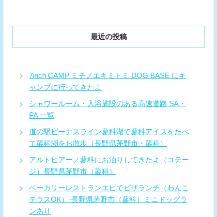
最近の投稿
7inch CAMP ミチノエキミトミ DOG BASE にキ
ャンプに行ってきたよ
シャワールーム・入浴施設のある高速道路 SA・
PA 一覧
道の駅ビーナスライン蓼科湖で蓼科アイスをたべ
て蓼科湖をお散歩（長野県茅野市・蓼科）
アルトピアーノ蓼科にお泊りしてきたよ（コテー
ジ）長野県茅野市（蓼科）
ベーカリーレストランエピでピザランチ（わんこ
テラスOK）-長野県茅野市（蓼科）ミニドッグラ
ンあり