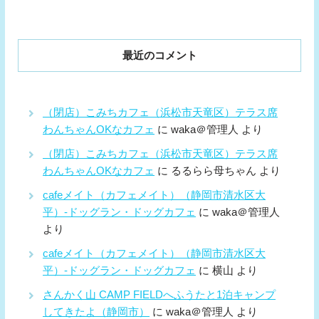
最近のコメント
（閉店）こみちカフェ（浜松市天竜区）テラス席
わんちゃんOKなカフェ
に
waka＠管理人
より
（閉店）こみちカフェ（浜松市天竜区）テラス席
わんちゃんOKなカフェ
に
るるらら母ちゃん
より
cafeメイト（カフェメイト）（静岡市清水区大
平）-ドッグラン・ドッグカフェ
に
waka＠管理人
より
cafeメイト（カフェメイト）（静岡市清水区大
平）-ドッグラン・ドッグカフェ
に
横山
より
さんかく山 CAMP FIELDへふうたと1泊キャンプ
してきたよ（静岡市）
に
waka＠管理人
より