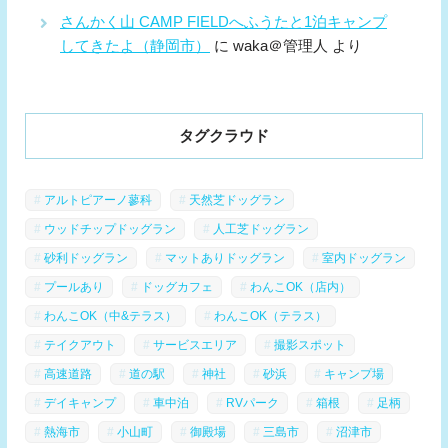
さんかく山 CAMP FIELDへふうたと1泊キャンプ
してきたよ（静岡市）
に
waka＠管理人
より
タグクラウド
アルトピアーノ蓼科
天然芝ドッグラン
ウッドチップドッグラン
人工芝ドッグラン
砂利ドッグラン
マットありドッグラン
室内ドッグラン
プールあり
ドッグカフェ
わんこOK（店内）
わんこOK（中&テラス）
わんこOK（テラス）
テイクアウト
サービスエリア
撮影スポット
高速道路
道の駅
神社
砂浜
キャンプ場
デイキャンプ
車中泊
RVパーク
箱根
足柄
熱海市
小山町
御殿場
三島市
沼津市