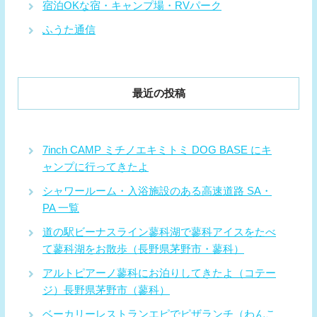
宿泊OKな宿・キャンプ場・RVパーク
ふうた通信
最近の投稿
7inch CAMP ミチノエキミトミ DOG BASE にキ
ャンプに行ってきたよ
シャワールーム・入浴施設のある高速道路 SA・
PA 一覧
道の駅ビーナスライン蓼科湖で蓼科アイスをたべ
て蓼科湖をお散歩（長野県茅野市・蓼科）
アルトピアーノ蓼科にお泊りしてきたよ（コテー
ジ）長野県茅野市（蓼科）
ベーカリーレストランエピでピザランチ（わんこ