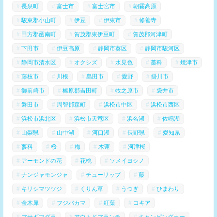
長泉町
富士市
富士宮市
朝霧高原
駿東郡小山町
伊豆
伊東市
修善寺
田方郡函南町
賀茂郡東伊豆町
賀茂郡河津町
下田市
伊豆高原
静岡市葵区
静岡市駿河区
静岡市清水区
オクシズ
水見色
藁科
焼津市
藤枝市
川根
島田市
愛野
掛川市
御前崎市
榛原郡吉田町
牧之原市
袋井市
磐田市
周智郡森町
浜松市中区
浜松市西区
浜松市浜北区
浜松市天竜区
浜名湖
佐鳴湖
山梨県
山中湖
河口湖
長野県
愛知県
蓼科
桜
梅
木蓮
河津桜
アーモンドの花
花桃
ソメイヨシノ
ナンジャモンジャ
チューリップ
藤
キリシマツツジ
くりん草
うつぎ
ひまわり
金木犀
フジバカマ
紅葉
コキア
アサギマダラ
アウトドアランチ
キャンピングカー