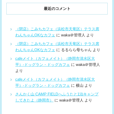
最近のコメント
（閉店）こみちカフェ（浜松市天竜区）テラス席
わんちゃんOKなカフェ
に
waka＠管理人
より
（閉店）こみちカフェ（浜松市天竜区）テラス席
わんちゃんOKなカフェ
に
るるらら母ちゃん
より
cafeメイト（カフェメイト）（静岡市清水区大
平）-ドッグラン・ドッグカフェ
に
waka＠管理人
より
cafeメイト（カフェメイト）（静岡市清水区大
平）-ドッグラン・ドッグカフェ
に
横山
より
さんかく山 CAMP FIELDへふうたと1泊キャンプ
してきたよ（静岡市）
に
waka＠管理人
より