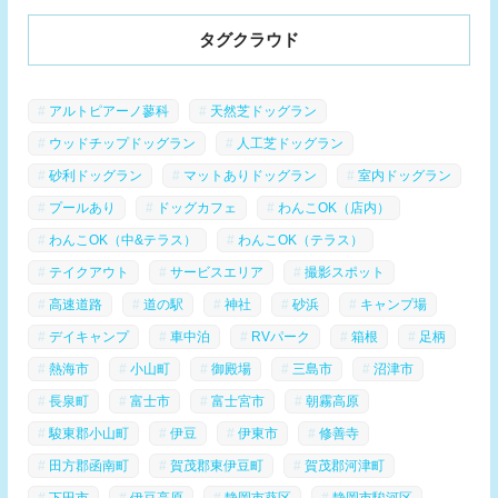
タグクラウド
アルトピアーノ蓼科
天然芝ドッグラン
ウッドチップドッグラン
人工芝ドッグラン
砂利ドッグラン
マットありドッグラン
室内ドッグラン
プールあり
ドッグカフェ
わんこOK（店内）
わんこOK（中&テラス）
わんこOK（テラス）
テイクアウト
サービスエリア
撮影スポット
高速道路
道の駅
神社
砂浜
キャンプ場
デイキャンプ
車中泊
RVパーク
箱根
足柄
熱海市
小山町
御殿場
三島市
沼津市
長泉町
富士市
富士宮市
朝霧高原
駿東郡小山町
伊豆
伊東市
修善寺
田方郡函南町
賀茂郡東伊豆町
賀茂郡河津町
下田市
伊豆高原
静岡市葵区
静岡市駿河区