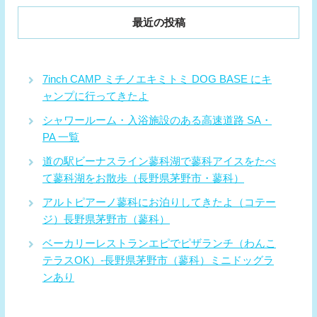
最近の投稿
7inch CAMP ミチノエキミトミ DOG BASE にキ
ャンプに行ってきたよ
シャワールーム・入浴施設のある高速道路 SA・
PA 一覧
道の駅ビーナスライン蓼科湖で蓼科アイスをたべ
て蓼科湖をお散歩（長野県茅野市・蓼科）
アルトピアーノ蓼科にお泊りしてきたよ（コテー
ジ）長野県茅野市（蓼科）
ベーカリーレストランエピでピザランチ（わんこ
テラスOK）-長野県茅野市（蓼科）ミニドッグラ
ンあり