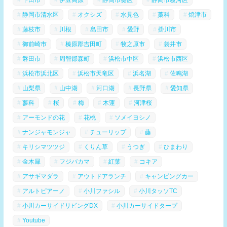
静岡市清水区
オクシズ
水見色
藁科
焼津市
藤枝市
川根
島田市
愛野
掛川市
御前崎市
榛原郡吉田町
牧之原市
袋井市
磐田市
周智郡森町
浜松市中区
浜松市西区
浜松市浜北区
浜松市天竜区
浜名湖
佐鳴湖
山梨県
山中湖
河口湖
長野県
愛知県
蓼科
桜
梅
木蓮
河津桜
アーモンドの花
花桃
ソメイヨシノ
ナンジャモンジャ
チューリップ
藤
キリシマツツジ
くりん草
うつぎ
ひまわり
金木犀
フジバカマ
紅葉
コキア
アサギマダラ
アウトドアランチ
キャンピングカー
アルトピアーノ
小川ファシル
小川タッソTC
小川カーサイドリビングDX
小川カーサイドタープ
Youtube