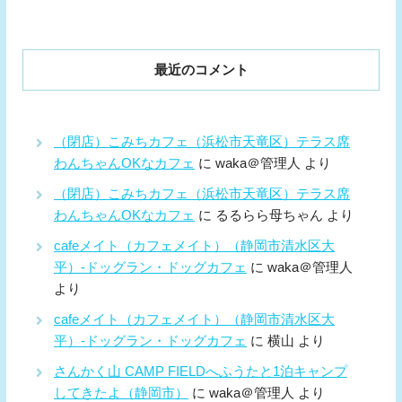
最近のコメント
（閉店）こみちカフェ（浜松市天竜区）テラス席
わんちゃんOKなカフェ
に
waka＠管理人
より
（閉店）こみちカフェ（浜松市天竜区）テラス席
わんちゃんOKなカフェ
に
るるらら母ちゃん
より
cafeメイト（カフェメイト）（静岡市清水区大
平）-ドッグラン・ドッグカフェ
に
waka＠管理人
より
cafeメイト（カフェメイト）（静岡市清水区大
平）-ドッグラン・ドッグカフェ
に
横山
より
さんかく山 CAMP FIELDへふうたと1泊キャンプ
してきたよ（静岡市）
に
waka＠管理人
より