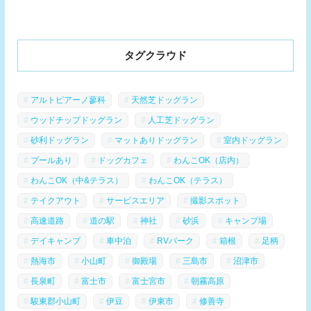
タグクラウド
アルトピアーノ蓼科
天然芝ドッグラン
ウッドチップドッグラン
人工芝ドッグラン
砂利ドッグラン
マットありドッグラン
室内ドッグラン
プールあり
ドッグカフェ
わんこOK（店内）
わんこOK（中&テラス）
わんこOK（テラス）
テイクアウト
サービスエリア
撮影スポット
高速道路
道の駅
神社
砂浜
キャンプ場
デイキャンプ
車中泊
RVパーク
箱根
足柄
熱海市
小山町
御殿場
三島市
沼津市
長泉町
富士市
富士宮市
朝霧高原
駿東郡小山町
伊豆
伊東市
修善寺