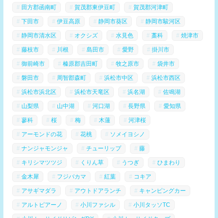
田方郡函南町
賀茂郡東伊豆町
賀茂郡河津町
下田市
伊豆高原
静岡市葵区
静岡市駿河区
静岡市清水区
オクシズ
水見色
藁科
焼津市
藤枝市
川根
島田市
愛野
掛川市
御前崎市
榛原郡吉田町
牧之原市
袋井市
磐田市
周智郡森町
浜松市中区
浜松市西区
浜松市浜北区
浜松市天竜区
浜名湖
佐鳴湖
山梨県
山中湖
河口湖
長野県
愛知県
蓼科
桜
梅
木蓮
河津桜
アーモンドの花
花桃
ソメイヨシノ
ナンジャモンジャ
チューリップ
藤
キリシマツツジ
くりん草
うつぎ
ひまわり
金木犀
フジバカマ
紅葉
コキア
アサギマダラ
アウトドアランチ
キャンピングカー
アルトピアーノ
小川ファシル
小川タッソTC