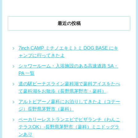
最近の投稿
7inch CAMP ミチノエキミトミ DOG BASE にキ
ャンプに行ってきたよ
シャワールーム・入浴施設のある高速道路 SA・
PA 一覧
道の駅ビーナスライン蓼科湖で蓼科アイスをたべ
て蓼科湖をお散歩（長野県茅野市・蓼科）
アルトピアーノ蓼科にお泊りしてきたよ（コテー
ジ）長野県茅野市（蓼科）
ベーカリーレストランエピでピザランチ（わんこ
テラスOK）-長野県茅野市（蓼科）ミニドッグラ
ンあり