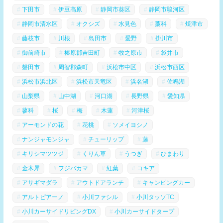
下田市
伊豆高原
静岡市葵区
静岡市駿河区
静岡市清水区
オクシズ
水見色
藁科
焼津市
藤枝市
川根
島田市
愛野
掛川市
御前崎市
榛原郡吉田町
牧之原市
袋井市
磐田市
周智郡森町
浜松市中区
浜松市西区
浜松市浜北区
浜松市天竜区
浜名湖
佐鳴湖
山梨県
山中湖
河口湖
長野県
愛知県
蓼科
桜
梅
木蓮
河津桜
アーモンドの花
花桃
ソメイヨシノ
ナンジャモンジャ
チューリップ
藤
キリシマツツジ
くりん草
うつぎ
ひまわり
金木犀
フジバカマ
紅葉
コキア
アサギマダラ
アウトドアランチ
キャンピングカー
アルトピアーノ
小川ファシル
小川タッソTC
小川カーサイドリビングDX
小川カーサイドタープ