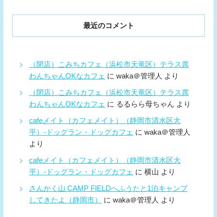
最近のコメント
（閉店）こみちカフェ（浜松市天竜区）テラス席
わんちゃんOKなカフェ
に
waka＠管理人
より
（閉店）こみちカフェ（浜松市天竜区）テラス席
わんちゃんOKなカフェ
に
るるらら母ちゃん
より
cafeメイト（カフェメイト）（静岡市清水区大
平）-ドッグラン・ドッグカフェ
に
waka＠管理人
より
cafeメイト（カフェメイト）（静岡市清水区大
平）-ドッグラン・ドッグカフェ
に
横山
より
さんかく山 CAMP FIELDへふうたと1泊キャンプ
してきたよ（静岡市）
に
waka＠管理人
より