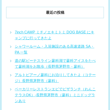
最近の投稿
7inch CAMP ミチノエキミトミ DOG BASE にキ
ャンプに行ってきたよ
シャワールーム・入浴施設のある高速道路 SA・
PA 一覧
道の駅ビーナスライン蓼科湖で蓼科アイスをたべ
て蓼科湖をお散歩（長野県茅野市・蓼科）
アルトピアーノ蓼科にお泊りしてきたよ（コテー
ジ）長野県茅野市（蓼科）
ベーカリーレストランエピでピザランチ（わんこ
テラスOK）-長野県茅野市（蓼科）ミニドッグラ
ンあり