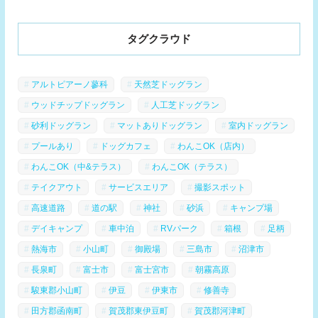
タグクラウド
アルトピアーノ蓼科
天然芝ドッグラン
ウッドチップドッグラン
人工芝ドッグラン
砂利ドッグラン
マットありドッグラン
室内ドッグラン
プールあり
ドッグカフェ
わんこOK（店内）
わんこOK（中&テラス）
わんこOK（テラス）
テイクアウト
サービスエリア
撮影スポット
高速道路
道の駅
神社
砂浜
キャンプ場
デイキャンプ
車中泊
RVパーク
箱根
足柄
熱海市
小山町
御殿場
三島市
沼津市
長泉町
富士市
富士宮市
朝霧高原
駿東郡小山町
伊豆
伊東市
修善寺
田方郡函南町
賀茂郡東伊豆町
賀茂郡河津町