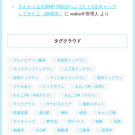
さんかく山 CAMP FIELDへふうたと1泊キャンプ
してきたよ（静岡市）
に
waka＠管理人
より
タグクラウド
アルトピアーノ蓼科
天然芝ドッグラン
ウッドチップドッグラン
人工芝ドッグラン
砂利ドッグラン
マットありドッグラン
室内ドッグラン
プールあり
ドッグカフェ
わんこOK（店内）
わんこOK（中&テラス）
わんこOK（テラス）
テイクアウト
サービスエリア
撮影スポット
高速道路
道の駅
神社
砂浜
キャンプ場
デイキャンプ
車中泊
RVパーク
箱根
足柄
熱海市
小山町
御殿場
三島市
沼津市