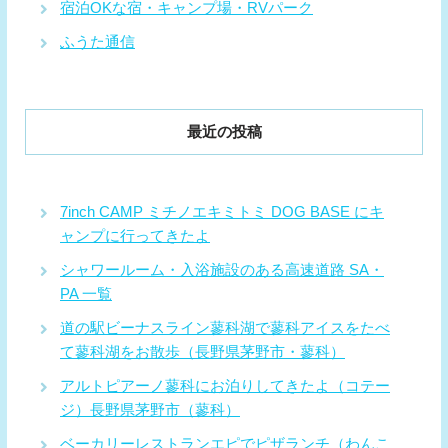
宿泊OKな宿・キャンプ場・RVパーク
ふうた通信
最近の投稿
7inch CAMP ミチノエキミトミ DOG BASE にキ
ャンプに行ってきたよ
シャワールーム・入浴施設のある高速道路 SA・
PA 一覧
道の駅ビーナスライン蓼科湖で蓼科アイスをたべ
て蓼科湖をお散歩（長野県茅野市・蓼科）
アルトピアーノ蓼科にお泊りしてきたよ（コテー
ジ）長野県茅野市（蓼科）
ベーカリーレストランエピでピザランチ（わんこ