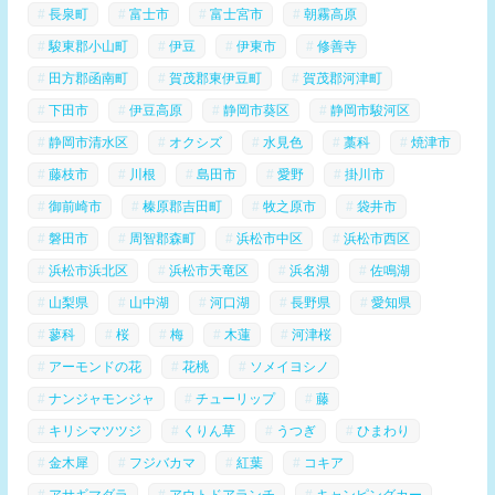
長泉町
富士市
富士宮市
朝霧高原
駿東郡小山町
伊豆
伊東市
修善寺
田方郡函南町
賀茂郡東伊豆町
賀茂郡河津町
下田市
伊豆高原
静岡市葵区
静岡市駿河区
静岡市清水区
オクシズ
水見色
藁科
焼津市
藤枝市
川根
島田市
愛野
掛川市
御前崎市
榛原郡吉田町
牧之原市
袋井市
磐田市
周智郡森町
浜松市中区
浜松市西区
浜松市浜北区
浜松市天竜区
浜名湖
佐鳴湖
山梨県
山中湖
河口湖
長野県
愛知県
蓼科
桜
梅
木蓮
河津桜
アーモンドの花
花桃
ソメイヨシノ
ナンジャモンジャ
チューリップ
藤
キリシマツツジ
くりん草
うつぎ
ひまわり
金木犀
フジバカマ
紅葉
コキア
アサギマダラ
アウトドアランチ
キャンピングカー