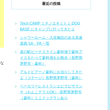
最近の投稿
7inch CAMP ミチノエキミトミ DOG
BASE にキャンプに行ってきたよ
シャワールーム・入浴施設のある高速
道路 SA・PA 一覧
道の駅ビーナスライン蓼科湖で蓼科ア
イスをたべて蓼科湖をお散歩（長野県
設な
茅野市・蓼科）
アルトピアーノ蓼科にお泊りしてきた
よ（コテージ）長野県茅野市（蓼科）
ベーカリーレストランエピでピザラン
チ（わんこテラスOK）-長野県茅野市
（蓼科）ミニドッグランあり