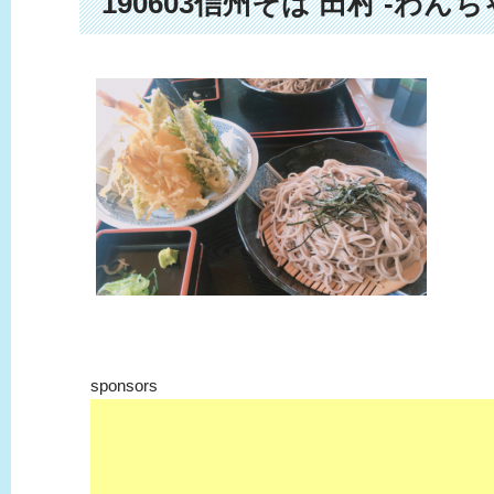
190603信州そば 田村 -
sponsors