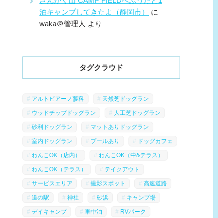
さんかく山 CAMP FIELDへふうたと1
泊キャンプしてきたよ（静岡市）
に
waka＠管理人
より
タグクラウド
アルトピアーノ蓼科
天然芝ドッグラン
ウッドチップドッグラン
人工芝ドッグラン
砂利ドッグラン
マットありドッグラン
室内ドッグラン
プールあり
ドッグカフェ
わんこOK（店内）
わんこOK（中&テラス）
わんこOK（テラス）
テイクアウト
サービスエリア
撮影スポット
高速道路
道の駅
神社
砂浜
キャンプ場
デイキャンプ
車中泊
RVパーク