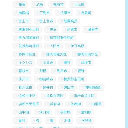
箱根
足柄
熱海市
小山町
御殿場
三島市
沼津市
長泉町
富士市
富士宮市
朝霧高原
駿東郡小山町
伊豆
伊東市
修善寺
田方郡函南町
賀茂郡東伊豆町
賀茂郡河津町
下田市
伊豆高原
静岡市葵区
静岡市駿河区
静岡市清水区
オクシズ
水見色
藁科
焼津市
藤枝市
川根
島田市
愛野
掛川市
御前崎市
榛原郡吉田町
牧之原市
袋井市
磐田市
周智郡森町
浜松市中区
浜松市西区
浜松市浜北区
浜松市天竜区
浜名湖
佐鳴湖
山梨県
山中湖
河口湖
長野県
愛知県
蓼科
桜
梅
木蓮
河津桜