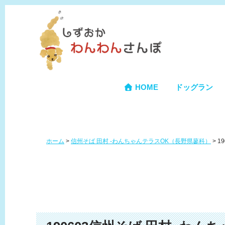
HOME
ドッグラン
ホーム
>
信州そば 田村 -わんちゃんテラスOK（長野県蓼科）
>
1