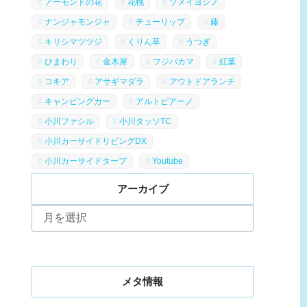
アーモンドの花
花桃
ソメイヨシノ
ナンジャモンジャ
チューリップ
藤
キリシマツツジ
くりん草
うつぎ
ひまわり
金木犀
フジバカマ
紅葉
コキア
アサギマダラ
アウトドアランチ
キャンピングカー
アルトピアーノ
小川ファシル
小川タッソTC
小川カーサイドリビングDX
小川カーサイドタープ
Youtube
アーカイブ
ア
ー
カ
イ
ブ
メタ情報