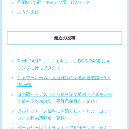
宿泊OKな宿・キャンプ場・RVパーク
ふうた通信
最近の投稿
7inch CAMP ミチノエキミトミ DOG BASE にキ
ャンプに行ってきたよ
シャワールーム・入浴施設のある高速道路 SA・
PA 一覧
道の駅ビーナスライン蓼科湖で蓼科アイスをたべ
て蓼科湖をお散歩（長野県茅野市・蓼科）
アルトピアーノ蓼科にお泊りしてきたよ（コテー
ジ）長野県茅野市（蓼科）
ベーカリーレストランエピでピザランチ（わんこ