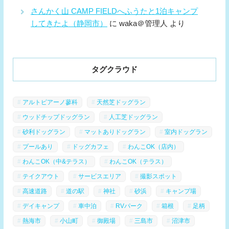
さんかく山 CAMP FIELDへふうたと1泊キャンプ
してきたよ（静岡市）
に
waka＠管理人
より
タグクラウド
アルトピアーノ蓼科
天然芝ドッグラン
ウッドチップドッグラン
人工芝ドッグラン
砂利ドッグラン
マットありドッグラン
室内ドッグラン
プールあり
ドッグカフェ
わんこOK（店内）
わんこOK（中&テラス）
わんこOK（テラス）
テイクアウト
サービスエリア
撮影スポット
高速道路
道の駅
神社
砂浜
キャンプ場
デイキャンプ
車中泊
RVパーク
箱根
足柄
熱海市
小山町
御殿場
三島市
沼津市