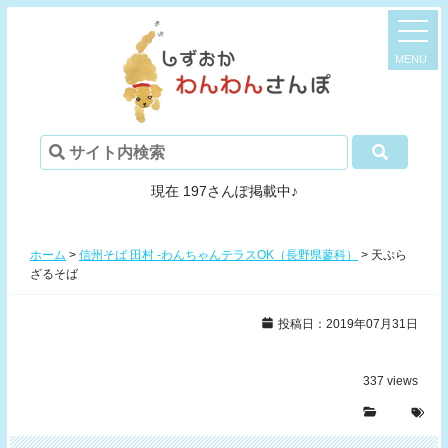
現在 197さんぽ掲載中♪
ホーム
>
信州そば 田村 -わんちゃんテラスOK（長野県蓼科）
>
天ぷら
ざるそば
投稿日：2019年07月31日
337
views