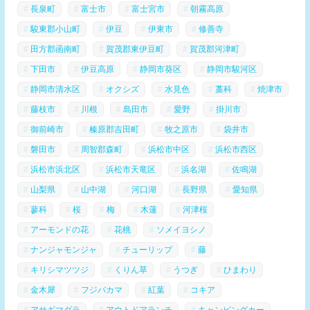
長泉町
富士市
富士宮市
朝霧高原
駿東郡小山町
伊豆
伊東市
修善寺
田方郡函南町
賀茂郡東伊豆町
賀茂郡河津町
下田市
伊豆高原
静岡市葵区
静岡市駿河区
静岡市清水区
オクシズ
水見色
藁科
焼津市
藤枝市
川根
島田市
愛野
掛川市
御前崎市
榛原郡吉田町
牧之原市
袋井市
磐田市
周智郡森町
浜松市中区
浜松市西区
浜松市浜北区
浜松市天竜区
浜名湖
佐鳴湖
山梨県
山中湖
河口湖
長野県
愛知県
蓼科
桜
梅
木蓮
河津桜
アーモンドの花
花桃
ソメイヨシノ
ナンジャモンジャ
チューリップ
藤
キリシマツツジ
くりん草
うつぎ
ひまわり
金木犀
フジバカマ
紅葉
コキア
アサギマダラ
アウトドアランチ
キャンピングカー