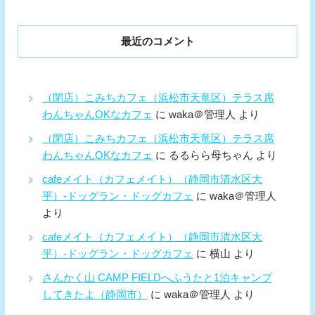
最近のコメント
（閉店）こみちカフェ（浜松市天竜区）テラス席
わんちゃんOKなカフェ
に
waka＠管理人
より
（閉店）こみちカフェ（浜松市天竜区）テラス席
わんちゃんOKなカフェ
に
るるらら母ちゃん
より
cafeメイト（カフェメイト）（静岡市清水区大
平）-ドッグラン・ドッグカフェ
に
waka＠管理人
より
cafeメイト（カフェメイト）（静岡市清水区大
平）-ドッグラン・ドッグカフェ
に
横山
より
さんかく山 CAMP FIELDへふうたと1泊キャンプ
してきたよ（静岡市）
に
waka＠管理人
より