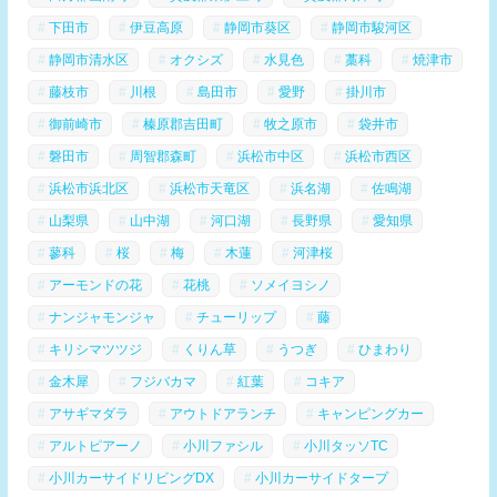
下田市
伊豆高原
静岡市葵区
静岡市駿河区
静岡市清水区
オクシズ
水見色
藁科
焼津市
藤枝市
川根
島田市
愛野
掛川市
御前崎市
榛原郡吉田町
牧之原市
袋井市
磐田市
周智郡森町
浜松市中区
浜松市西区
浜松市浜北区
浜松市天竜区
浜名湖
佐鳴湖
山梨県
山中湖
河口湖
長野県
愛知県
蓼科
桜
梅
木蓮
河津桜
アーモンドの花
花桃
ソメイヨシノ
ナンジャモンジャ
チューリップ
藤
キリシマツツジ
くりん草
うつぎ
ひまわり
金木犀
フジバカマ
紅葉
コキア
アサギマダラ
アウトドアランチ
キャンピングカー
アルトピアーノ
小川ファシル
小川タッソTC
小川カーサイドリビングDX
小川カーサイドタープ