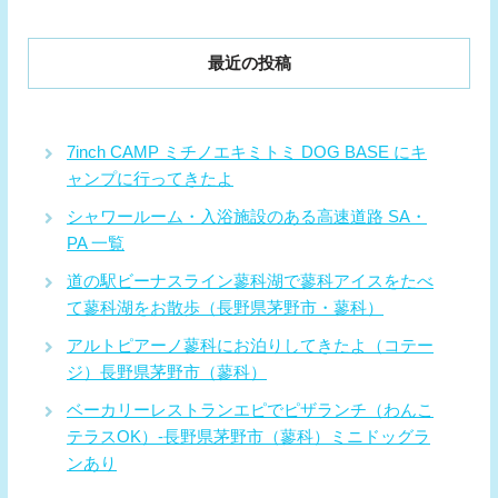
最近の投稿
7inch CAMP ミチノエキミトミ DOG BASE にキ
ャンプに行ってきたよ
シャワールーム・入浴施設のある高速道路 SA・
PA 一覧
道の駅ビーナスライン蓼科湖で蓼科アイスをたべ
て蓼科湖をお散歩（長野県茅野市・蓼科）
アルトピアーノ蓼科にお泊りしてきたよ（コテー
ジ）長野県茅野市（蓼科）
ベーカリーレストランエピでピザランチ（わんこ
テラスOK）-長野県茅野市（蓼科）ミニドッグラ
ンあり