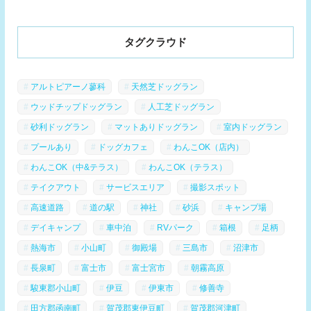
タグクラウド
アルトピアーノ蓼科
天然芝ドッグラン
ウッドチップドッグラン
人工芝ドッグラン
砂利ドッグラン
マットありドッグラン
室内ドッグラン
プールあり
ドッグカフェ
わんこOK（店内）
わんこOK（中&テラス）
わんこOK（テラス）
テイクアウト
サービスエリア
撮影スポット
高速道路
道の駅
神社
砂浜
キャンプ場
デイキャンプ
車中泊
RVパーク
箱根
足柄
熱海市
小山町
御殿場
三島市
沼津市
長泉町
富士市
富士宮市
朝霧高原
駿東郡小山町
伊豆
伊東市
修善寺
田方郡函南町
賀茂郡東伊豆町
賀茂郡河津町