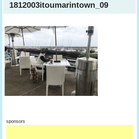
1812003itoumarintown_09
sponsors