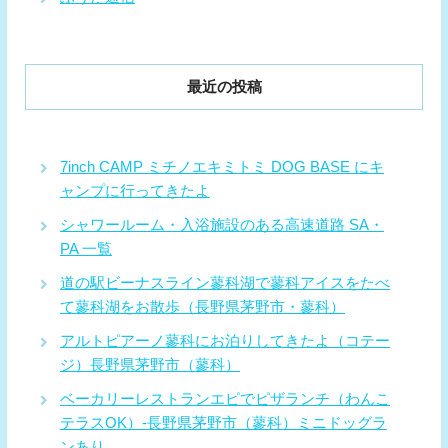
最近の投稿
7inch CAMP ミチノエキミトミ DOG BASE にキ
ャンプに行ってきたよ
シャワールーム・入浴施設のある高速道路 SA・
PA 一覧
道の駅ビーナスライン蓼科湖で蓼科アイスをたべ
て蓼科湖をお散歩（長野県茅野市・蓼科）
アルトピアーノ蓼科にお泊りしてきたよ（コテー
ジ）長野県茅野市（蓼科）
ベーカリーレストランエピでピザランチ（わんこ
テラスOK）-長野県茅野市（蓼科）ミニドッグラ
ンあり