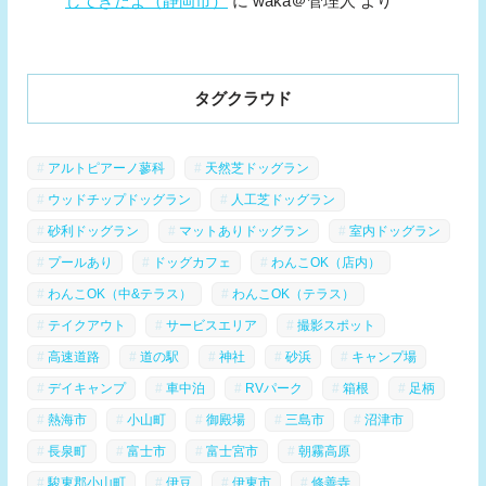
してきたよ（静岡市）
に
waka＠管理人
より
タグクラウド
アルトピアーノ蓼科
天然芝ドッグラン
ウッドチップドッグラン
人工芝ドッグラン
砂利ドッグラン
マットありドッグラン
室内ドッグラン
プールあり
ドッグカフェ
わんこOK（店内）
わんこOK（中&テラス）
わんこOK（テラス）
テイクアウト
サービスエリア
撮影スポット
高速道路
道の駅
神社
砂浜
キャンプ場
デイキャンプ
車中泊
RVパーク
箱根
足柄
熱海市
小山町
御殿場
三島市
沼津市
長泉町
富士市
富士宮市
朝霧高原
駿東郡小山町
伊豆
伊東市
修善寺