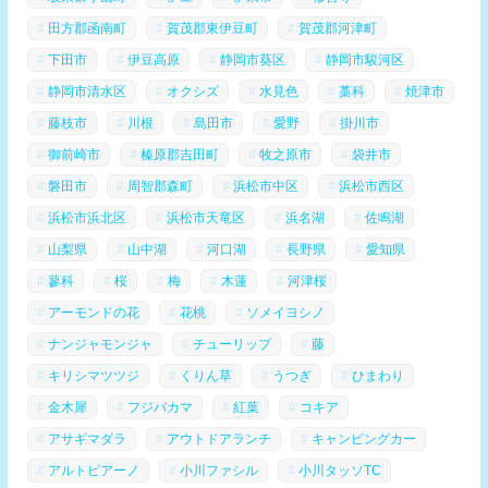
田方郡函南町
賀茂郡東伊豆町
賀茂郡河津町
下田市
伊豆高原
静岡市葵区
静岡市駿河区
静岡市清水区
オクシズ
水見色
藁科
焼津市
藤枝市
川根
島田市
愛野
掛川市
御前崎市
榛原郡吉田町
牧之原市
袋井市
磐田市
周智郡森町
浜松市中区
浜松市西区
浜松市浜北区
浜松市天竜区
浜名湖
佐鳴湖
山梨県
山中湖
河口湖
長野県
愛知県
蓼科
桜
梅
木蓮
河津桜
アーモンドの花
花桃
ソメイヨシノ
ナンジャモンジャ
チューリップ
藤
キリシマツツジ
くりん草
うつぎ
ひまわり
金木犀
フジバカマ
紅葉
コキア
アサギマダラ
アウトドアランチ
キャンピングカー
アルトピアーノ
小川ファシル
小川タッソTC