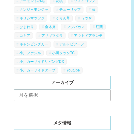
アーモンドの花
花桃
ソメイヨシノ
ナンジャモンジャ
チューリップ
藤
キリシマツツジ
くりん草
うつぎ
ひまわり
金木犀
フジバカマ
紅葉
コキア
アサギマダラ
アウトドアランチ
キャンピングカー
アルトピアーノ
小川ファシル
小川タッソTC
小川カーサイドリビングDX
小川カーサイドタープ
Youtube
アーカイブ
ア
ー
カ
イ
ブ
メタ情報