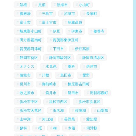
箱根
足柄
熱海市
小山町
御殿場
三島市
沼津市
長泉町
富士市
富士宮市
朝霧高原
駿東郡小山町
伊豆
伊東市
修善寺
田方郡函南町
賀茂郡東伊豆町
賀茂郡河津町
下田市
伊豆高原
静岡市葵区
静岡市駿河区
静岡市清水区
オクシズ
水見色
藁科
焼津市
藤枝市
川根
島田市
愛野
掛川市
御前崎市
榛原郡吉田町
牧之原市
袋井市
磐田市
周智郡森町
浜松市中区
浜松市西区
浜松市浜北区
浜松市天竜区
浜名湖
佐鳴湖
山梨県
山中湖
河口湖
長野県
愛知県
蓼科
桜
梅
木蓮
河津桜