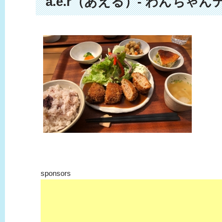
a.e.r（あえる）- わんちゃ
sponsors