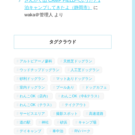
さんかく山 CAMP FIELDへふうたと1
泊キャンプしてきたよ（静岡市）
に
waka＠管理人
より
タグクラウド
アルトピアーノ蓼科
天然芝ドッグラン
ウッドチップドッグラン
人工芝ドッグラン
砂利ドッグラン
マットありドッグラン
室内ドッグラン
プールあり
ドッグカフェ
わんこOK（店内）
わんこOK（中&テラス）
わんこOK（テラス）
テイクアウト
サービスエリア
撮影スポット
高速道路
道の駅
神社
砂浜
キャンプ場
デイキャンプ
車中泊
RVパーク