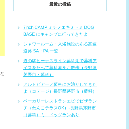
最近の投稿
7inch CAMP ミチノエキミトミ DOG
BASE にキャンプに行ってきたよ
シャワールーム・入浴施設のある高速
道路 SA・PA 一覧
道の駅ビーナスライン蓼科湖で蓼科ア
イスをたべて蓼科湖をお散歩（長野県
設な
茅野市・蓼科）
アルトピアーノ蓼科にお泊りしてきた
よ（コテージ）長野県茅野市（蓼科）
ベーカリーレストランエピでピザラン
チ（わんこテラスOK）-長野県茅野市
（蓼科）ミニドッグランあり