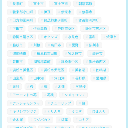
長泉町
富士市
富士宮市
朝霧高原
駿東郡小山町
伊豆
伊東市
修善寺
田方郡函南町
賀茂郡東伊豆町
賀茂郡河津町
下田市
伊豆高原
静岡市葵区
静岡市駿河区
静岡市清水区
オクシズ
水見色
藁科
焼津市
藤枝市
川根
島田市
愛野
掛川市
御前崎市
榛原郡吉田町
牧之原市
袋井市
磐田市
周智郡森町
浜松市中区
浜松市西区
浜松市浜北区
浜松市天竜区
浜名湖
佐鳴湖
山梨県
山中湖
河口湖
長野県
愛知県
蓼科
桜
梅
木蓮
河津桜
アーモンドの花
花桃
ソメイヨシノ
ナンジャモンジャ
チューリップ
藤
キリシマツツジ
くりん草
うつぎ
ひまわり
金木犀
フジバカマ
紅葉
コキア
アサギマダラ
アウトドアランチ
キャンピングカー