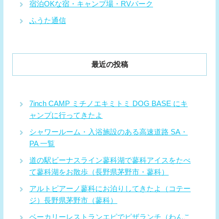
宿泊OKな宿・キャンプ場・RVパーク
ふうた通信
最近の投稿
7inch CAMP ミチノエキミトミ DOG BASE にキ
ャンプに行ってきたよ
シャワールーム・入浴施設のある高速道路 SA・
PA 一覧
道の駅ビーナスライン蓼科湖で蓼科アイスをたべ
て蓼科湖をお散歩（長野県茅野市・蓼科）
アルトピアーノ蓼科にお泊りしてきたよ（コテー
ジ）長野県茅野市（蓼科）
ベーカリーレストランエピでピザランチ（わんこ