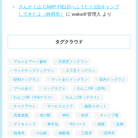
さんかく山 CAMP FIELDへふうたと1泊キャンプ
してきたよ（静岡市）
に
waka＠管理人
より
タグクラウド
アルトピアーノ蓼科
天然芝ドッグラン
ウッドチップドッグラン
人工芝ドッグラン
砂利ドッグラン
マットありドッグラン
室内ドッグラン
プールあり
ドッグカフェ
わんこOK（店内）
わんこOK（中&テラス）
わんこOK（テラス）
テイクアウト
サービスエリア
撮影スポット
高速道路
道の駅
神社
砂浜
キャンプ場
デイキャンプ
車中泊
RVパーク
箱根
足柄
熱海市
小山町
御殿場
三島市
沼津市