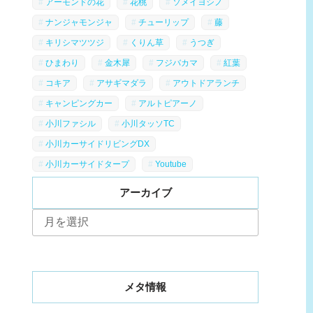
アーモンドの花
花桃
ソメイヨシノ
ナンジャモンジャ
チューリップ
藤
キリシマツツジ
くりん草
うつぎ
ひまわり
金木犀
フジバカマ
紅葉
コキア
アサギマダラ
アウトドアランチ
キャンピングカー
アルトピアーノ
小川ファシル
小川タッソTC
小川カーサイドリビングDX
小川カーサイドタープ
Youtube
アーカイブ
ア
ー
カ
イ
ブ
メタ情報