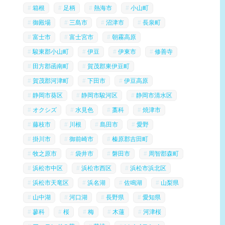
箱根
足柄
熱海市
小山町
御殿場
三島市
沼津市
長泉町
富士市
富士宮市
朝霧高原
駿東郡小山町
伊豆
伊東市
修善寺
田方郡函南町
賀茂郡東伊豆町
賀茂郡河津町
下田市
伊豆高原
静岡市葵区
静岡市駿河区
静岡市清水区
オクシズ
水見色
藁科
焼津市
藤枝市
川根
島田市
愛野
掛川市
御前崎市
榛原郡吉田町
牧之原市
袋井市
磐田市
周智郡森町
浜松市中区
浜松市西区
浜松市浜北区
浜松市天竜区
浜名湖
佐鳴湖
山梨県
山中湖
河口湖
長野県
愛知県
蓼科
桜
梅
木蓮
河津桜