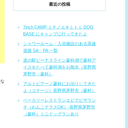
最近の投稿
7inch CAMP ミチノエキミトミ DOG
BASE にキャンプに行ってきたよ
シャワールーム・入浴施設のある高速
道路 SA・PA 一覧
道の駅ビーナスライン蓼科湖で蓼科ア
イスをたべて蓼科湖をお散歩（長野県
茅野市・蓼科）
設な
アルトピアーノ蓼科にお泊りしてきた
よ（コテージ）長野県茅野市（蓼科）
ベーカリーレストランエピでピザラン
チ（わんこテラスOK）-長野県茅野市
（蓼科）ミニドッグランあり