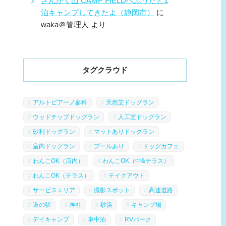
さんかく山 CAMP FIELDへふうたと1
泊キャンプしてきたよ（静岡市）
に
waka＠管理人
より
タグクラウド
アルトピアーノ蓼科
天然芝ドッグラン
ウッドチップドッグラン
人工芝ドッグラン
砂利ドッグラン
マットありドッグラン
室内ドッグラン
プールあり
ドッグカフェ
わんこOK（店内）
わんこOK（中&テラス）
わんこOK（テラス）
テイクアウト
サービスエリア
撮影スポット
高速道路
道の駅
神社
砂浜
キャンプ場
デイキャンプ
車中泊
RVパーク