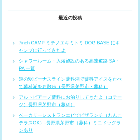
最近の投稿
7inch CAMP ミチノエキミトミ DOG BASE にキ
ャンプに行ってきたよ
シャワールーム・入浴施設のある高速道路 SA・
PA 一覧
道の駅ビーナスライン蓼科湖で蓼科アイスをたべ
て蓼科湖をお散歩（長野県茅野市・蓼科）
アルトピアーノ蓼科にお泊りしてきたよ（コテー
ジ）長野県茅野市（蓼科）
ベーカリーレストランエピでピザランチ（わんこ
テラスOK）-長野県茅野市（蓼科）ミニドッグラ
ンあり