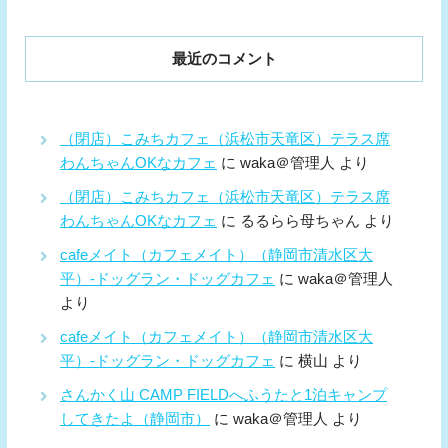
最近のコメント
（閉店）こみちカフェ（浜松市天竜区）テラス席
わんちゃんOKなカフェ
に
waka＠管理人
より
（閉店）こみちカフェ（浜松市天竜区）テラス席
わんちゃんOKなカフェ
に
るるらら母ちゃん
より
cafeメイト（カフェメイト）（静岡市清水区大
平）-ドッグラン・ドッグカフェ
に
waka＠管理人
より
cafeメイト（カフェメイト）（静岡市清水区大
平）-ドッグラン・ドッグカフェ
に
横山
より
さんかく山 CAMP FIELDへふうたと1泊キャンプ
してきたよ（静岡市）
に
waka＠管理人
より