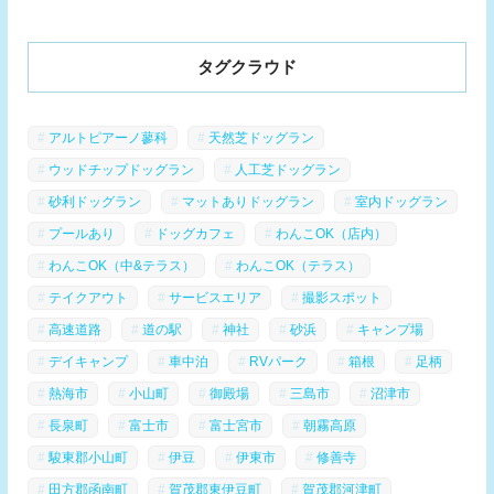
タグクラウド
アルトピアーノ蓼科
天然芝ドッグラン
ウッドチップドッグラン
人工芝ドッグラン
砂利ドッグラン
マットありドッグラン
室内ドッグラン
プールあり
ドッグカフェ
わんこOK（店内）
わんこOK（中&テラス）
わんこOK（テラス）
テイクアウト
サービスエリア
撮影スポット
高速道路
道の駅
神社
砂浜
キャンプ場
デイキャンプ
車中泊
RVパーク
箱根
足柄
熱海市
小山町
御殿場
三島市
沼津市
長泉町
富士市
富士宮市
朝霧高原
駿東郡小山町
伊豆
伊東市
修善寺
田方郡函南町
賀茂郡東伊豆町
賀茂郡河津町