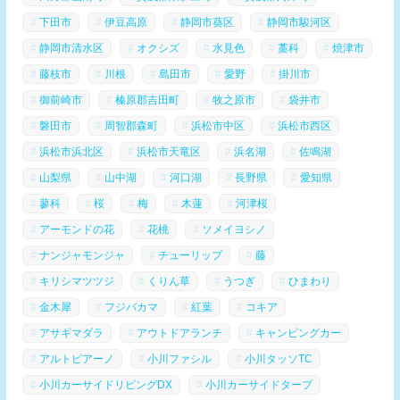
下田市
伊豆高原
静岡市葵区
静岡市駿河区
静岡市清水区
オクシズ
水見色
藁科
焼津市
藤枝市
川根
島田市
愛野
掛川市
御前崎市
榛原郡吉田町
牧之原市
袋井市
磐田市
周智郡森町
浜松市中区
浜松市西区
浜松市浜北区
浜松市天竜区
浜名湖
佐鳴湖
山梨県
山中湖
河口湖
長野県
愛知県
蓼科
桜
梅
木蓮
河津桜
アーモンドの花
花桃
ソメイヨシノ
ナンジャモンジャ
チューリップ
藤
キリシマツツジ
くりん草
うつぎ
ひまわり
金木犀
フジバカマ
紅葉
コキア
アサギマダラ
アウトドアランチ
キャンピングカー
アルトピアーノ
小川ファシル
小川タッソTC
小川カーサイドリビングDX
小川カーサイドタープ