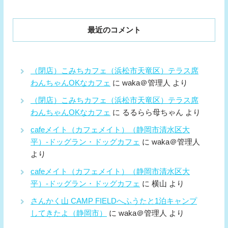
最近のコメント
（閉店）こみちカフェ（浜松市天竜区）テラス席
わんちゃんOKなカフェ
に
waka＠管理人
より
（閉店）こみちカフェ（浜松市天竜区）テラス席
わんちゃんOKなカフェ
に
るるらら母ちゃん
より
cafeメイト（カフェメイト）（静岡市清水区大
平）-ドッグラン・ドッグカフェ
に
waka＠管理人
より
cafeメイト（カフェメイト）（静岡市清水区大
平）-ドッグラン・ドッグカフェ
に
横山
より
さんかく山 CAMP FIELDへふうたと1泊キャンプ
してきたよ（静岡市）
に
waka＠管理人
より