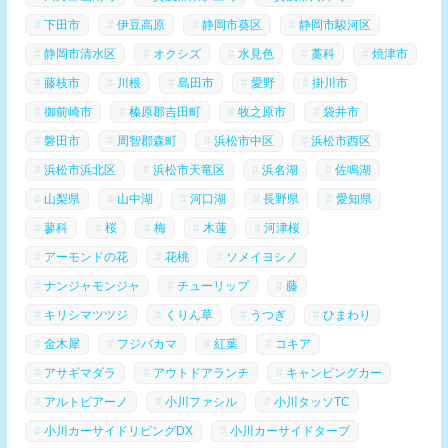
下田市
伊豆高原
静岡市葵区
静岡市駿河区
静岡市清水区
オクシズ
水見色
藁科
焼津市
藤枝市
川根
島田市
愛野
掛川市
御前崎市
榛原郡吉田町
牧之原市
袋井市
磐田市
周智郡森町
浜松市中区
浜松市西区
浜松市浜北区
浜松市天竜区
浜名湖
佐鳴湖
山梨県
山中湖
河口湖
長野県
愛知県
蓼科
桜
梅
木蓮
河津桜
アーモンドの花
花桃
ソメイヨシノ
ナンジャモンジャ
チューリップ
藤
キリシマツツジ
くりん草
うつぎ
ひまわり
金木犀
フジバカマ
紅葉
コキア
アサギマダラ
アウトドアランチ
キャンピングカー
アルトピアーノ
小川ファシル
小川タッソTC
小川カーサイドリビングDX
小川カーサイドタープ