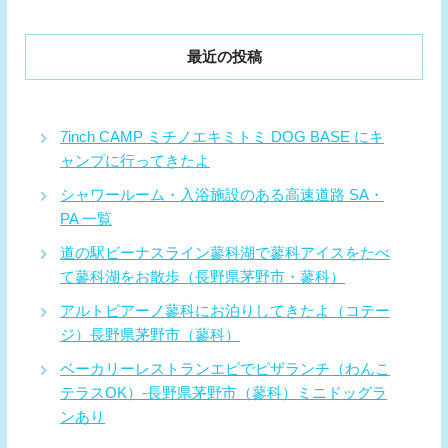
最近の投稿
7inch CAMP ミチノエキミトミ DOG BASE にキ
ャンプに行ってきたよ
シャワールーム・入浴施設のある高速道路 SA・
PA 一覧
道の駅ビーナスライン蓼科湖で蓼科アイスをたべ
て蓼科湖をお散歩（長野県茅野市・蓼科）
アルトピアーノ蓼科にお泊りしてきたよ（コテー
ジ）長野県茅野市（蓼科）
ベーカリーレストランエピでピザランチ（わんこ
テラスOK）-長野県茅野市（蓼科）ミニドッグラ
ンあり