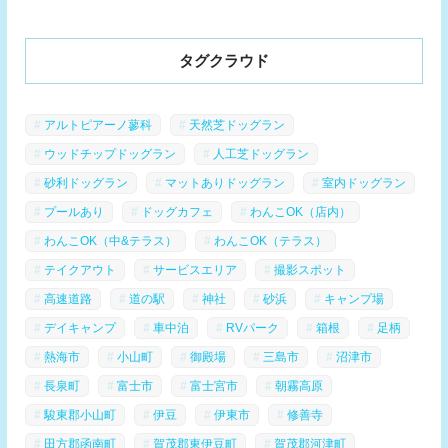
タグクラウド
アルトピアーノ蓼科
天然芝ドッグラン
ウッドチップドッグラン
人工芝ドッグラン
砂利ドッグラン
マットありドッグラン
室内ドッグラン
プールあり
ドッグカフェ
わんこOK（店内）
わんこOK（中&テラス）
わんこOK（テラス）
テイクアウト
サービスエリア
撮影スポット
高速道路
道の駅
神社
砂浜
キャンプ場
デイキャンプ
車中泊
RVパーク
箱根
足柄
熱海市
小山町
御殿場
三島市
沼津市
長泉町
富士市
富士宮市
朝霧高原
駿東郡小山町
伊豆
伊東市
修善寺
田方郡函南町
賀茂郡東伊豆町
賀茂郡河津町