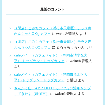
最近のコメント
（閉店）こみちカフェ（浜松市天竜区）テラス席
わんちゃんOKなカフェ
に
waka＠管理人
より
（閉店）こみちカフェ（浜松市天竜区）テラス席
わんちゃんOKなカフェ
に
るるらら母ちゃん
より
cafeメイト（カフェメイト）（静岡市清水区大
平）-ドッグラン・ドッグカフェ
に
waka＠管理人
より
cafeメイト（カフェメイト）（静岡市清水区大
平）-ドッグラン・ドッグカフェ
に
横山
より
さんかく山 CAMP FIELDへふうたと1泊キャンプ
してきたよ（静岡市）
に
waka＠管理人
より