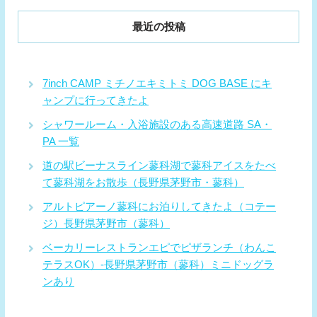
最近の投稿
7inch CAMP ミチノエキミトミ DOG BASE にキ
ャンプに行ってきたよ
シャワールーム・入浴施設のある高速道路 SA・
PA 一覧
道の駅ビーナスライン蓼科湖で蓼科アイスをたべ
て蓼科湖をお散歩（長野県茅野市・蓼科）
アルトピアーノ蓼科にお泊りしてきたよ（コテー
ジ）長野県茅野市（蓼科）
ベーカリーレストランエピでピザランチ（わんこ
テラスOK）-長野県茅野市（蓼科）ミニドッグラ
ンあり