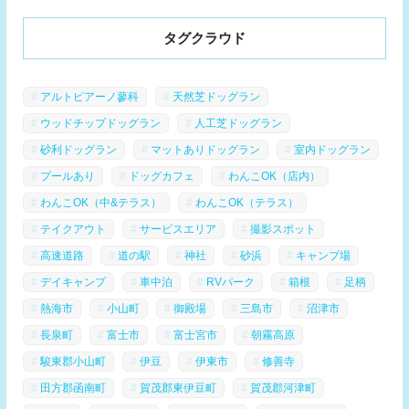
タグクラウド
アルトピアーノ蓼科
天然芝ドッグラン
ウッドチップドッグラン
人工芝ドッグラン
砂利ドッグラン
マットありドッグラン
室内ドッグラン
プールあり
ドッグカフェ
わんこOK（店内）
わんこOK（中&テラス）
わんこOK（テラス）
テイクアウト
サービスエリア
撮影スポット
高速道路
道の駅
神社
砂浜
キャンプ場
デイキャンプ
車中泊
RVパーク
箱根
足柄
熱海市
小山町
御殿場
三島市
沼津市
長泉町
富士市
富士宮市
朝霧高原
駿東郡小山町
伊豆
伊東市
修善寺
田方郡函南町
賀茂郡東伊豆町
賀茂郡河津町