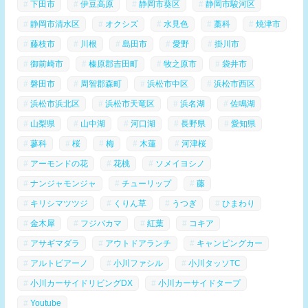
下田市
伊豆高原
静岡市葵区
静岡市駿河区
静岡市清水区
オクシズ
水見色
藁科
焼津市
藤枝市
川根
島田市
愛野
掛川市
御前崎市
榛原郡吉田町
牧之原市
袋井市
磐田市
周智郡森町
浜松市中区
浜松市西区
浜松市浜北区
浜松市天竜区
浜名湖
佐鳴湖
山梨県
山中湖
河口湖
長野県
愛知県
蓼科
桜
梅
木蓮
河津桜
アーモンドの花
花桃
ソメイヨシノ
ナンジャモンジャ
チューリップ
藤
キリシマツツジ
くりん草
うつぎ
ひまわり
金木犀
フジバカマ
紅葉
コキア
アサギマダラ
アウトドアランチ
キャンピングカー
アルトピアーノ
小川ファシル
小川タッソTC
小川カーサイドリビングDX
小川カーサイドタープ
Youtube