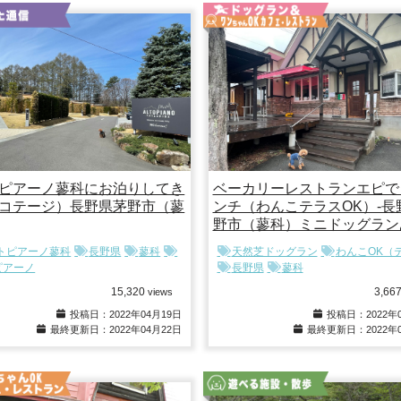
ピアーノ蓼科にお泊りしてき
ベーカリーレストランエピで
コテージ）長野県茅野市（蓼
ンチ（わんこテラスOK）-長
野市（蓼科）ミニドッグラン
トピアーノ蓼科
長野県
蓼科
天然芝ドッグラン
わんこOK（
ピアーノ
長野県
蓼科
15,320
3,66
views
投稿日：2022年04月19日
投稿日：2022年0
最終更新日：2022年04月22日
最終更新日：2022年0