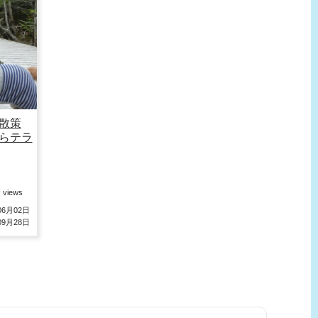
散策
らテラ
9
views
6月02日
9月28日