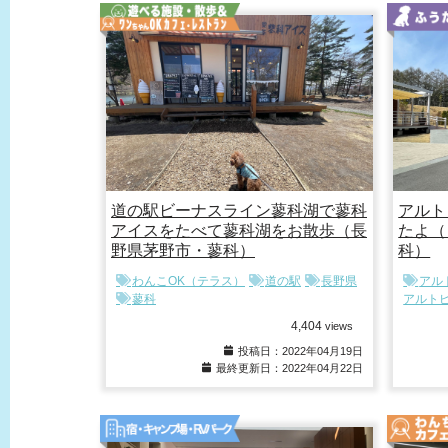
道の駅ビーナスライン蓼科湖で蓼科
アルト
アイスをたべて蓼科湖をお散歩（長
たよ（
野県茅野市・蓼科）
科）
わんこOK（テラス）
道の駅
長野県
アル
蓼科
アルト
4,404
views
投稿日：2022年04月19日
最終更新日：2022年04月22日