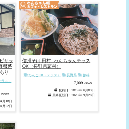
ピザラ
信州そば 田村 -わんちゃんテラス
野県茅
OK（長野県蓼科）
あり
わんこOK（テラス）
長野県
蓼科
テラス）
7,009
views
投稿日：2019年06月03日
7
views
最終更新日：2020年09月28日
4月18日
4月22日