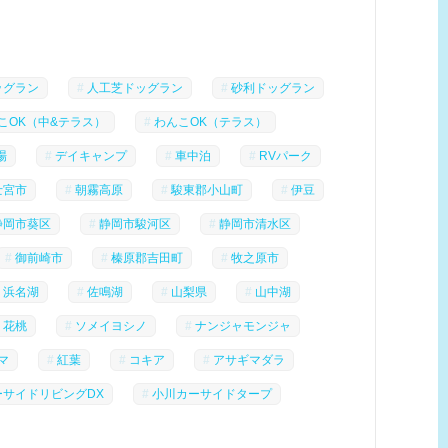
ッグラン
人工芝ドッグラン
砂利ドッグラン
こOK（中&テラス）
わんこOK（テラス）
場
デイキャンプ
車中泊
RVパーク
士宮市
朝霧高原
駿東郡小山町
伊豆
静岡市葵区
静岡市駿河区
静岡市清水区
御前崎市
榛原郡吉田町
牧之原市
浜名湖
佐鳴湖
山梨県
山中湖
花桃
ソメイヨシノ
ナンジャモンジャ
マ
紅葉
コキア
アサギマダラ
ーサイドリビングDX
小川カーサイドタープ