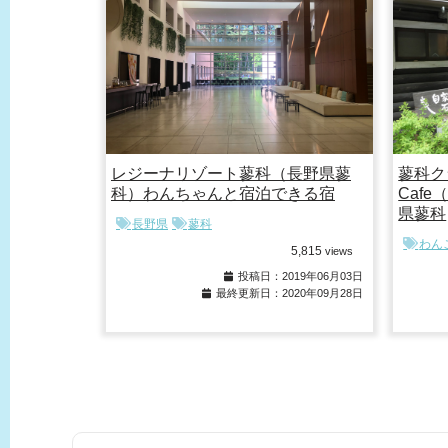
レジーナリゾート蓼科（長野県蓼
蓼科ク
科）わんちゃんと宿泊できる宿
Caf
県蓼科
長野県
蓼科
わん
5,815
views
投稿日：2019年06月03日
最終更新日：2020年09月28日