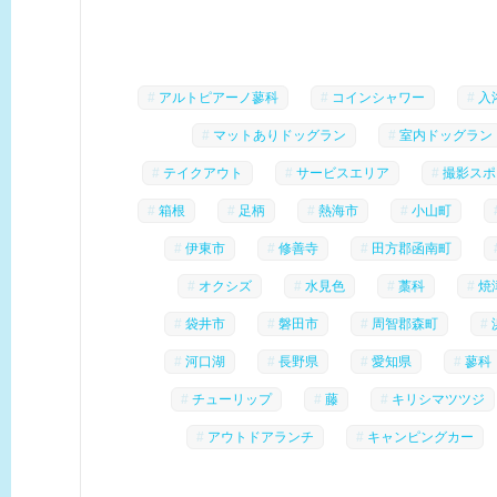
アルトピアーノ蓼科
コインシャワー
入
マットありドッグラン
室内ドッグラン
テイクアウト
サービスエリア
撮影スポ
箱根
足柄
熱海市
小山町
伊東市
修善寺
田方郡函南町
オクシズ
水見色
藁科
焼
袋井市
磐田市
周智郡森町
河口湖
長野県
愛知県
蓼科
チューリップ
藤
キリシマツツジ
アウトドアランチ
キャンピングカー