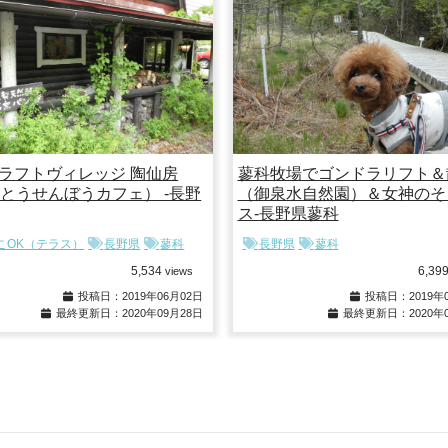
ラフトヴィレッジ 陶仙房
蓼科牧場でゴンドラリフト＆
e（とうせんぼうカフェ） -長野
（御泉水自然園）＆女神のそ
ス-長野県蓼科
こOK（テラス）
長野県
蓼科
長野県
蓼科
5,534
6,39
views
投稿日：2019年06月02日
投稿日：2019年0
最終更新日：2020年09月28日
最終更新日：2020年0