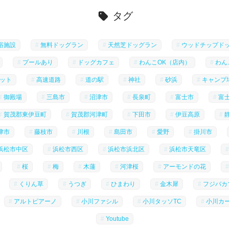
タグ
浴施設
無料ドッグラン
天然芝ドッグラン
ウッドチップド
プールあり
ドッグカフェ
わんこOK（店内）
わん
ット
高速道路
道の駅
神社
砂浜
キャンプ
御殿場
三島市
沼津市
長泉町
富士市
富
賀茂郡東伊豆町
賀茂郡河津町
下田市
伊豆高原
津市
藤枝市
川根
島田市
愛野
掛川市
浜松市中区
浜松市西区
浜松市浜北区
浜松市天竜区
桜
梅
木蓮
河津桜
アーモンドの花
くりん草
うつぎ
ひまわり
金木犀
フジバカ
アルトピアーノ
小川ファシル
小川タッソTC
小川カ
Youtube