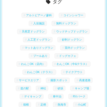
タグ
アルトピアーノ蓼科
コインシャワー
入浴施設
無料ドッグラン
天然芝ドッグラン
ウッドチップドッグラン
人工芝ドッグラン
砂利ドッグラン
マットありドッグラン
室内ドッグラン
プールあり
ドッグカフェ
わんこOK（店内）
わんこOK（中&テラス）
わんこOK（テラス）
テイクアウト
サービスエリア
撮影スポット
高速道路
道の駅
神社
砂浜
キャンプ場
デイキャンプ
車中泊
RVパーク
箱根
足柄
熱海市
小山町