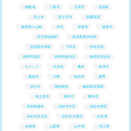
御殿場
三島市
沼津市
長泉町
富士市
富士宮市
朝霧高原
駿東郡小山町
伊豆
伊東市
修善寺
田方郡函南町
賀茂郡東伊豆町
賀茂郡河津町
下田市
伊豆高原
静岡市葵区
静岡市駿河区
静岡市清水区
オクシズ
水見色
藁科
焼津市
藤枝市
川根
島田市
愛野
掛川市
御前崎市
榛原郡吉田町
牧之原市
袋井市
磐田市
周智郡森町
浜松市中区
浜松市西区
浜松市浜北区
浜松市天竜区
浜名湖
佐鳴湖
山梨県
山中湖
河口湖