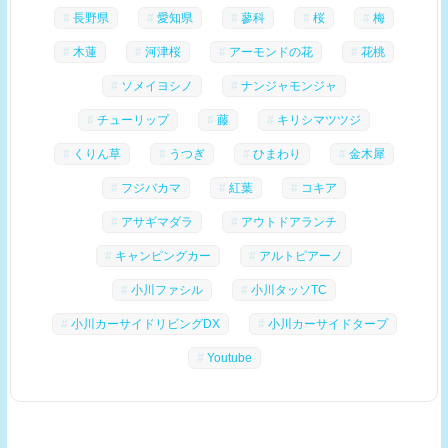
長野県
愛知県
蓼科
桜
梅
木蓮
河津桜
アーモンドの花
花桃
ソメイヨシノ
ナンジャモンジャ
チューリップ
藤
キリシマツツジ
くりん草
うつぎ
ひまわり
金木犀
フジバカマ
紅葉
コキア
アサギマダラ
アウトドアランチ
キャンピングカー
アルトピアーノ
小川ファシル
小川タッソTC
小川カーサイドリビングDX
小川カーサイドタープ
Youtube