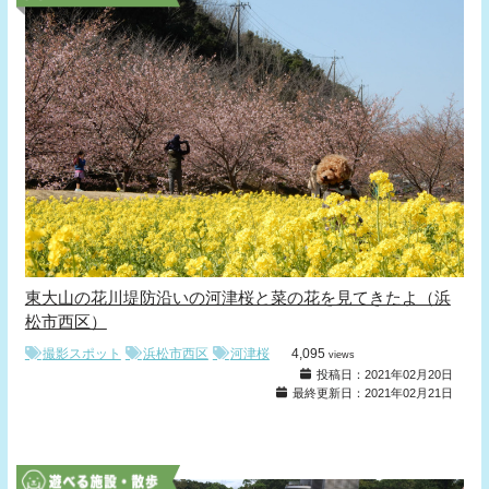
東大山の花川堤防沿いの河津桜と菜の花を見てきたよ（浜
松市西区）
撮影スポット
浜松市西区
河津桜
4,095
views
投稿日：2021年02月20日
最終更新日：2021年02月21日