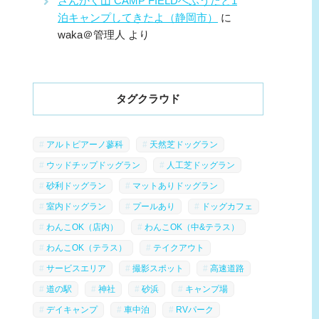
さんかく山 CAMP FIELDへふうたと1
泊キャンプしてきたよ（静岡市）
に
waka＠管理人
より
タグクラウド
アルトピアーノ蓼科
天然芝ドッグラン
ウッドチップドッグラン
人工芝ドッグラン
砂利ドッグラン
マットありドッグラン
室内ドッグラン
プールあり
ドッグカフェ
わんこOK（店内）
わんこOK（中&テラス）
わんこOK（テラス）
テイクアウト
サービスエリア
撮影スポット
高速道路
道の駅
神社
砂浜
キャンプ場
デイキャンプ
車中泊
RVパーク