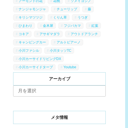
アーモンドの花
花桃
ソメイヨシノ
ナンジャモンジャ
チューリップ
藤
キリシマツツジ
くりん草
うつぎ
ひまわり
金木犀
フジバカマ
紅葉
コキア
アサギマダラ
アウトドアランチ
キャンピングカー
アルトピアーノ
小川ファシル
小川タッソTC
小川カーサイドリビングDX
小川カーサイドタープ
Youtube
アーカイブ
ア
ー
カ
イ
ブ
メタ情報