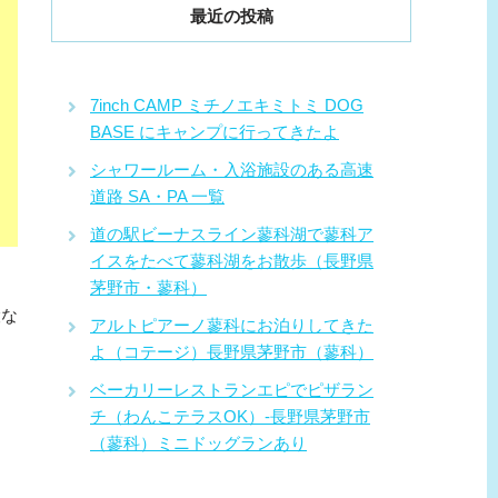
最近の投稿
7inch CAMP ミチノエキミトミ DOG
BASE にキャンプに行ってきたよ
シャワールーム・入浴施設のある高速
道路 SA・PA 一覧
道の駅ビーナスライン蓼科湖で蓼科ア
イスをたべて蓼科湖をお散歩（長野県
茅野市・蓼科）
設な
アルトピアーノ蓼科にお泊りしてきた
よ（コテージ）長野県茅野市（蓼科）
ベーカリーレストランエピでピザラン
チ（わんこテラスOK）-長野県茅野市
（蓼科）ミニドッグランあり