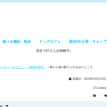
遊べる施設・散歩
ドッグカフェ
宿泊OKな宿・キャンプ
現在 197さんぽ掲載中♪
流センター「わらびこ」（静岡市葵区）
>
奥から道の駅入り口をみたところ
投稿日：2019年10月18日
272
views