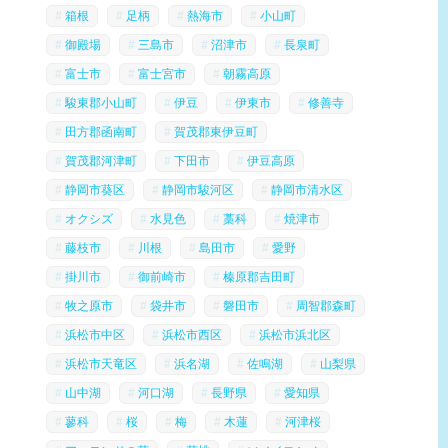
箱根
足柄
熱海市
小山町
御殿場
三島市
沼津市
長泉町
富士市
富士宮市
朝霧高原
駿東郡小山町
伊豆
伊東市
修善寺
田方郡函南町
賀茂郡東伊豆町
賀茂郡河津町
下田市
伊豆高原
静岡市葵区
静岡市駿河区
静岡市清水区
オクシズ
水見色
藁科
焼津市
藤枝市
川根
島田市
愛野
掛川市
御前崎市
榛原郡吉田町
牧之原市
袋井市
磐田市
周智郡森町
浜松市中区
浜松市西区
浜松市浜北区
浜松市天竜区
浜名湖
佐鳴湖
山梨県
山中湖
河口湖
長野県
愛知県
蓼科
桜
梅
木蓮
河津桜